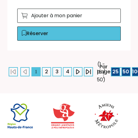
Ajouter à mon panier
Réserver
(1 -
Par
2
3
4
page
25
50
10
15 /
1
:
50)