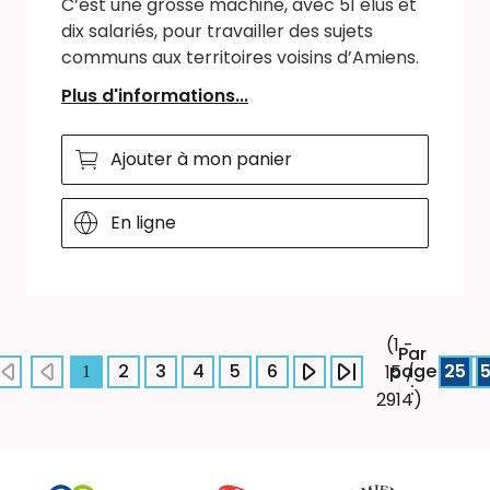
C’est une grosse machine, avec 51 élus et
dix salariés, pour travailler des sujets
communs aux territoires voisins d’Amiens.
Plus d'informations...
Ajouter à mon panier
En ligne
(1 -
Par
2
3
4
5
6
page
25
15 /
1
:
2914)