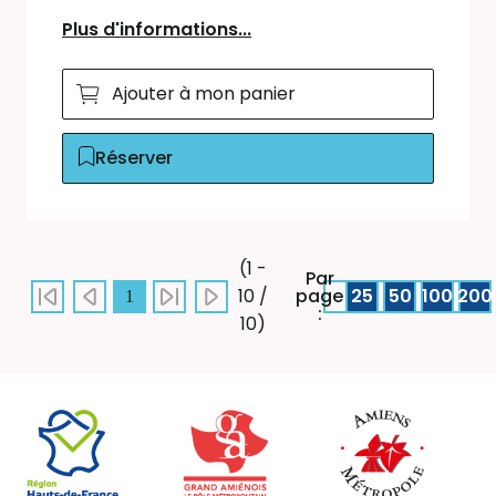
Plus d'informations...
Ajouter à mon panier
Réserver
(1 -
Par
page
25
50
100
200
10 /
1
:
10)