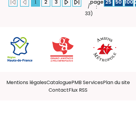
2
3
page
25
50
100
1
/
:
33)
Mentions légales
Catalogue
PMB Services
Plan du site
Contact
Flux RSS