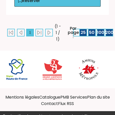
Réserver
(1 -
Par
page
25
50
100
200
1 /
1
:
1)
Mentions légales
Catalogue
PMB Services
Plan du site
Contact
Flux RSS