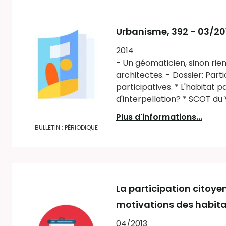
Urbanisme
, 392 - 03/2
2014
- Un géomaticien, sinon rie
architectes. - Dossier: Par
participatives. * L'habitat 
d'interpellation? * SCOT du V
Plus d'informations...
BULLETIN : PÉRIODIQUE
La participation citoye
motivations des habita
04/2013