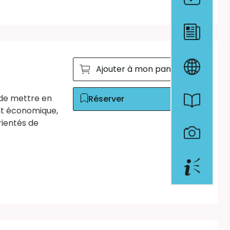
Ajouter à mon panier
 de mettre en
Réserver
nt économique,
orientés de