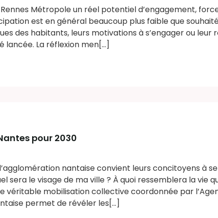
e de Rennes Métropole un réel potentiel d’engagement, forc
icipation est en général beaucoup plus faible que souhaité
es des habitants, leurs motivations à s’engager ou leur r
 lancée. La réflexion men[...]
 Nantes pour 2030
l’agglomération nantaise convient leurs concitoyens à se
uel sera le visage de ma ville ? À quoi ressemblera la vie q
e véritable mobilisation collective coordonnée par l’Age
taise permet de révéler les[...]