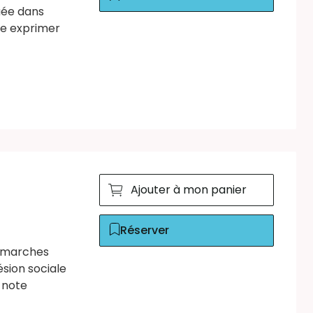
uée dans
sse exprimer
Ajouter à mon panier
Réserver
démarches
sion sociale
 note