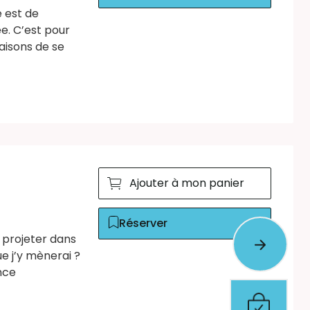
e est de
e. C’est pour
aisons de se
Ajouter à mon panier
Réserver
 projeter dans
ue j’y mènerai ?
nce