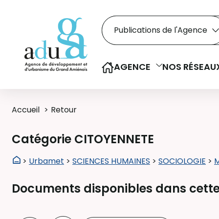
Rechercher dans le
Recherche
Sélectionner le type de la re
AGENCE
NOS RÉSEAU
Accueil
Retour
Catégorie CITOYENNETE
>
Urbamet
>
SCIENCES HUMAINES
>
SOCIOLOGIE
>
M
Documents disponibles dans cette