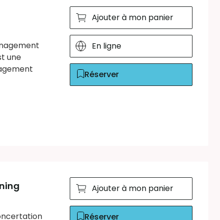
Ajouter à mon panier
ménagement
En ligne
st une
énagement
Réserver
ning
Ajouter à mon panier
oncertation
Réserver