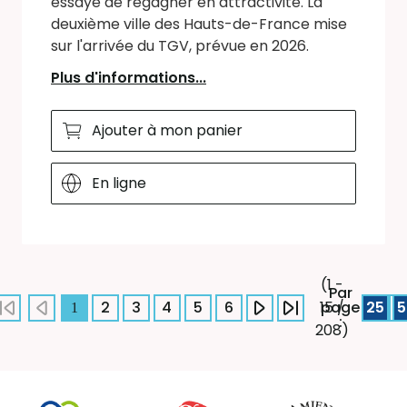
essaye de regagner en attractivité. La
deuxième ville des Hauts-de-France mise
sur l'arrivée du TGV, prévue en 2026.
Plus d'informations...
Ajouter à mon panier
En ligne
(1 -
Par
2
3
4
5
6
page
25
5
15 /
1
:
208)