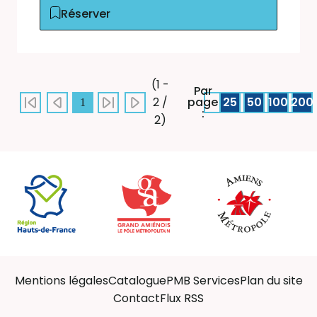
Réserver
(1 -
Par
page
25
50
100
200
2 /
1
:
2)
Mentions légales
Catalogue
PMB Services
Plan du site
Contact
Flux RSS