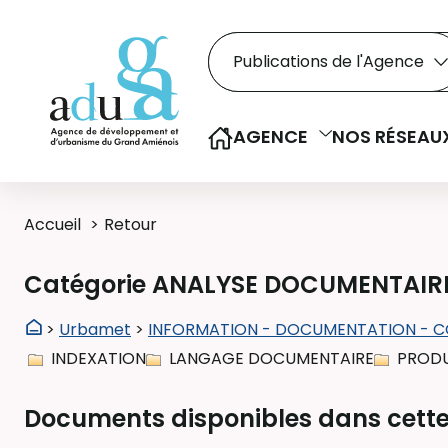
Rechercher dans le
Recherche
Sélectionner le type de la re
AGENCE
NOS RÉSEAU
Accueil
Retour
Catégorie ANALYSE DOCUMENTAIR
>
Urbamet
>
INFORMATION - DOCUMENTATION - 
INDEXATION
LANGAGE DOCUMENTAIRE
PRODU
Documents disponibles dans cette