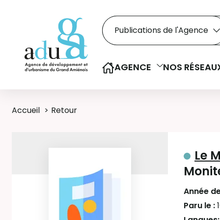
Rechercher dans le
Recherche
Sélectionner le type de la re
AGENCE
NOS RÉSEAU
Accueil
Retour
Le M
Monit
Année de
Paru le :
Langues