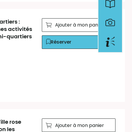
rtiers :
Ajouter à mon panier
es activités
ni-quartiers
Réserver
ille rose
Ajouter à mon panier
on les