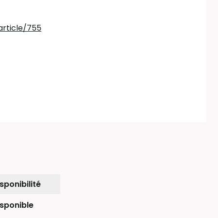
rticle/755
sponibilité
isponible