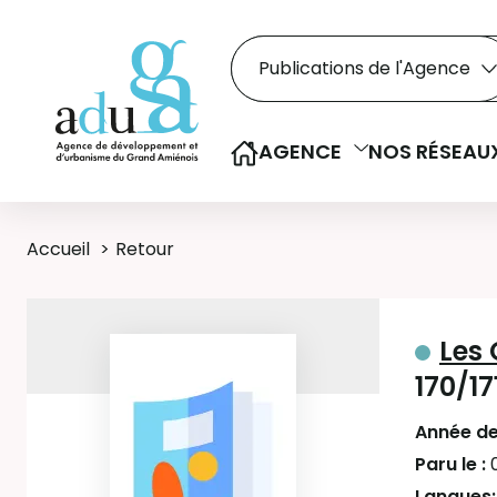
Rechercher dans le
Recherche
Sélectionner le type de la re
AGENCE
NOS RÉSEAU
Accueil
Retour
Les 
170/17
Année de
Paru le :
Langues