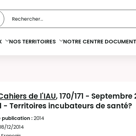
 catalogue
cherche
X
NOS TERRITOIRES
NOTRE CENTRE DOCUMENT
Cahiers de l'IAU
, 170/171 - Septembre 
1 - Territoires incubateurs de santé?
 publication :
2014
08/12/2014
:
Français