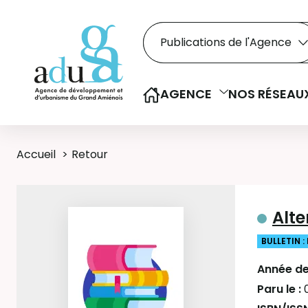
Rechercher dans le
Recherche
Sélectionner le type de la re
AGENCE
NOS RÉSEAU
Accueil
Retour
Alt
BULLETIN :
Année de
Paru le :