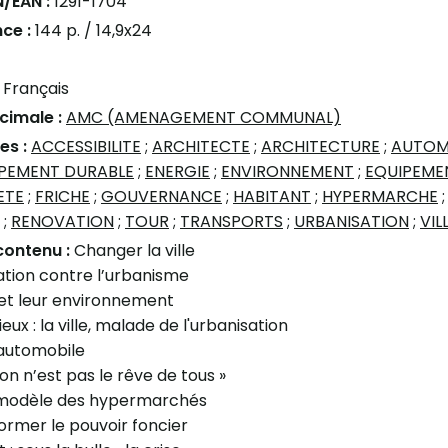
N/EAN :
1291-1704
ce :
144 p. / 14,9x24
:
Français
écimale :
AMC (AMENAGEMENT COMMUNAL)
es :
ACCESSIBILITE
;
ARCHITECTE
;
ARCHITECTURE
;
AUTOM
PEMENT DURABLE
;
ENERGIE
;
ENVIRONNEMENT
;
EQUIPEME
ETE
;
FRICHE
;
GOUVERNANCE
;
HABITANT
;
HYPERMARCHE
;
RENOVATION
;
TOUR
;
TRANSPORTS
;
URBANISATION
;
VIL
contenu :
Changer la ville
ation contre l’urbanisme
s et leur environnement
ieux : la ville, malade de l'urbanisation
 automobile
lon n’est pas le rêve de tous »
u modèle des hypermarchés
éformer le pouvoir foncier