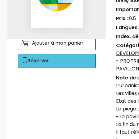
ISBN/ISS
Importan
Prix :
9,5
Langues
Index. d
Ajouter à mon panier
Catégori
DEVELOP
Réserver
- PROPRI
PAVILLON
Note de 
L’urbanis
Les ville
Etat des l
Le piège
« Le pavil
La fin d
Il faut r