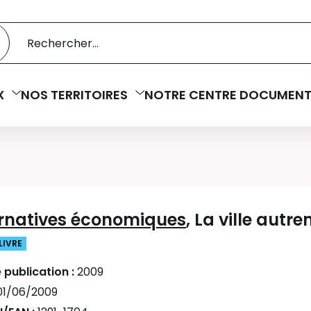
 catalogue
cherche
X
NOS TERRITOIRES
NOTRE CENTRE DOCUMENT
ernatives économiques
, La ville autr
 LIVRE
 publication :
2009
01/06/2009