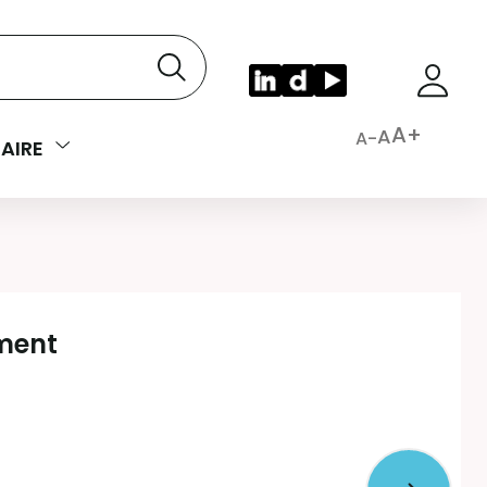
A+
A
A-
AIRE
ement