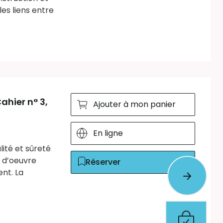
es liens entre
ahier n° 3,
Ajouter à mon panier
En ligne
ité et sûreté
 d’oeuvre
Réserver
nt. La