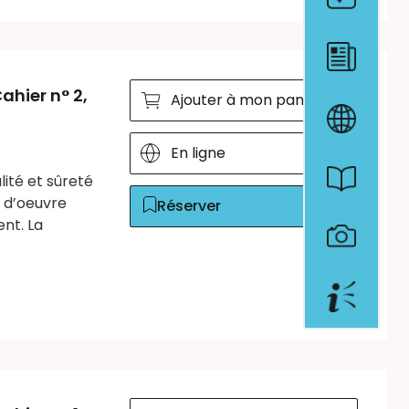
ahier n° 2,
Ajouter à mon panier
En ligne
ité et sûreté
 d’oeuvre
Réserver
nt. La