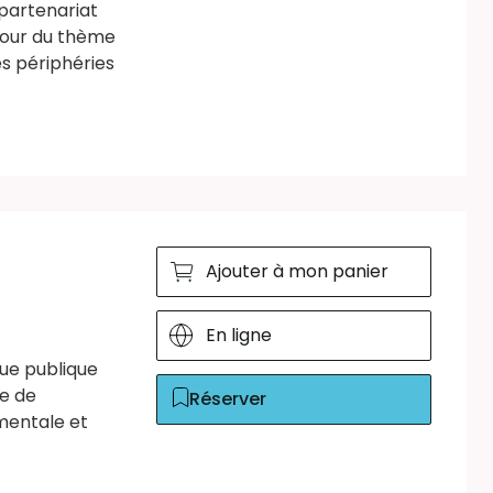
 partenariat
tour du thème
es périphéries
Ajouter à mon panier
En ligne
ue publique
se de
Réserver
ementale et