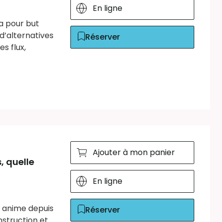
En ligne
a pour but
’alternatives
Réserver
s flux,
Ajouter à mon panier
s, quelle
En ligne
s anime depuis
Réserver
nstruction et