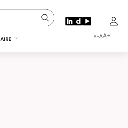
A+
A
A-
AIRE