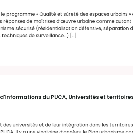
, le programme « Qualité et sûreté des espaces urbains » 
s réponses de maîtrises d’œuvre urbaine comme autant d
isme sécurisé (résidentialisation défensive, séparation de
 techniques de surveillance...) [...]
al d'informations du PUCA
, Universités et territoire
es universités et de leur intégration dans les territoire
PUCA. Il y a une vingtaine d’années, le Plan urbanisme co