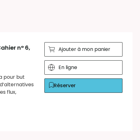
ahier n° 6,
Ajouter à mon panier
En ligne
a pour but
’alternatives
Réserver
s flux,