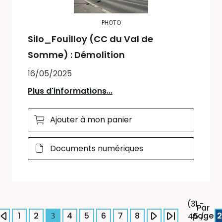
PHOTO
Silo_Fouilloy (CC du Val de
Somme) : Démolition
16/05/2025
Plus d'informations...
Ajouter à mon panier
Documents numériques
(31 -
Par
1
2
4
5
6
7
8
page
2
45 /
3