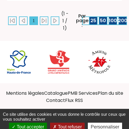
(1 -
Par
page
25
50
100
200
1 /
1
:
1)
Mentions légales
Catalogue
PMB Services
Plan du site
Contact
Flux RSS
Ce site utilise des cookies et vous donne le contrôle sur ceux que
vous souhaitez activer
Afficher les ressources
Tout accepter
Tout refuser
Personnaliser