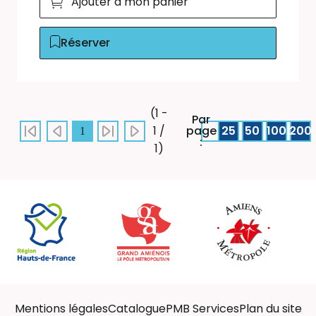
Ajouter à mon panier
Réserver
(1 -
Par
page
25
50
100
200
1 /
1
:
1)
Mentions légales
Catalogue
PMB Services
Plan du site